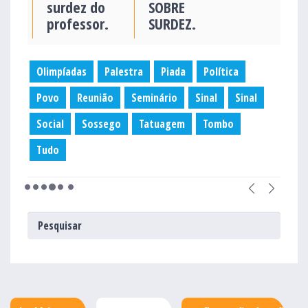
surdez do
SOBRE
professor.
SURDEZ.
Olimpíadas
Palestra
Piada
Política
Povo
Reunião
Seminário
Sinal
Sinal
Social
Sossego
Tatuagem
Tombo
Tudo