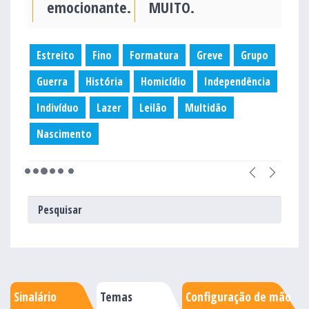
emocionante.
MUITO.
Estreito
Fino
Formatura
Greve
Grupo
Guerra
História
Homicídio
Independência
Indivíduo
Lazer
Leilão
Multidão
Nascimento
Sinalário
Temas
Configuração de mão