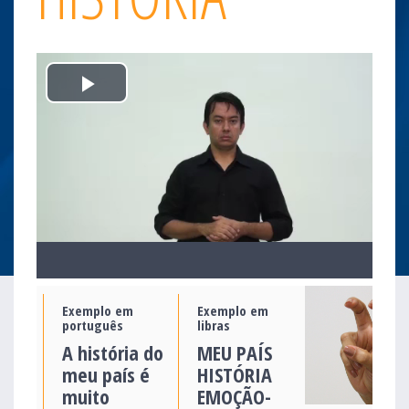
Play
Video
Exemplo em
Exemplo em
português
libras
A história do
MEU PAÍS
meu país é
HISTÓRIA
muito
EMOÇÃO-