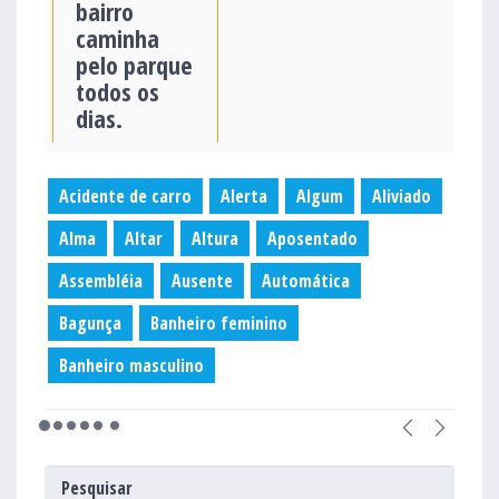
bairro
caminha
pelo parque
todos os
dias.
Acidente de carro
Alerta
Algum
Aliviado
Alma
Altar
Altura
Aposentado
Assembléia
Ausente
Automática
Bagunça
Banheiro feminino
Banheiro masculino