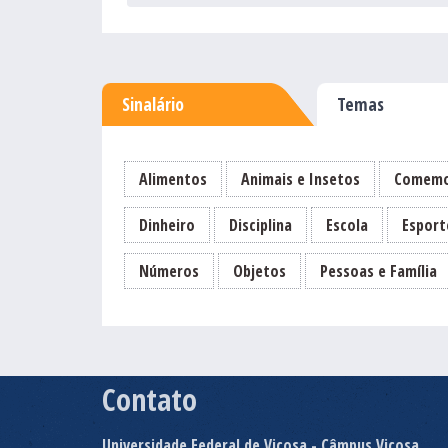
Sinalário
Temas
Alimentos
Animais e Insetos
Comemo
Dinheiro
Disciplina
Escola
Esport
Números
Objetos
Pessoas e Família
Contato
Universidade Federal de Viçosa - Câmpus Viçosa