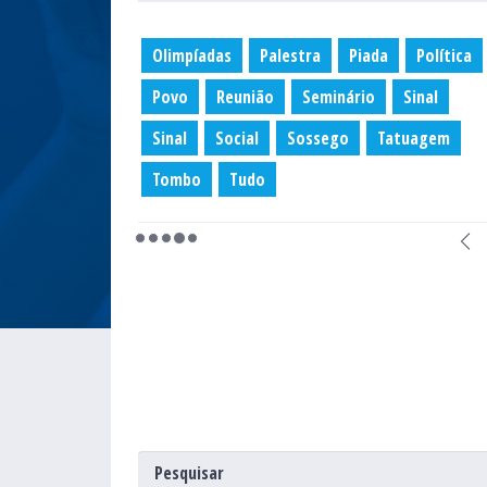
Olimpíadas
Palestra
Piada
Política
Povo
Reunião
Seminário
Sinal
Sinal
Social
Sossego
Tatuagem
Tombo
Tudo