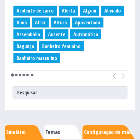
Acidente de carro
Alerta
Algum
Aliviado
Alma
Altar
Altura
Aposentado
Assembléia
Ausente
Automática
Bagunça
Banheiro feminino
Banheiro masculino
Sinalário
Temas
Configuração de mão