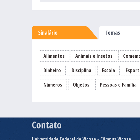
Sinalário
Temas
Alimentos
Animais e Insetos
Comemo
Dinheiro
Disciplina
Escola
Esport
Números
Objetos
Pessoas e Família
Contato
Universidade Federal de Viçosa - Câmpus Viçosa