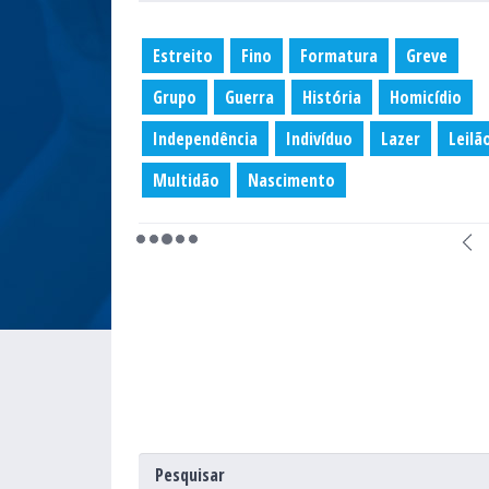
Estreito
Fino
Formatura
Greve
Grupo
Guerra
História
Homicídio
Independência
Indivíduo
Lazer
Leilã
Multidão
Nascimento