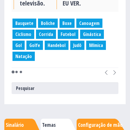
televisão.
EU VER.
Basquete
Boliche
Boxe
Canoagem
Ciclismo
Corrida
Futebol
Ginástica
Gol
Golfe
Handebol
Judô
Mímica
Natação
Sinalário
Temas
Configuração de mão