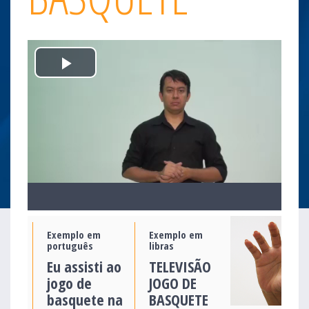
Play
Video
Exemplo em
Exemplo em
português
libras
Eu assisti ao
TELEVISÃO
jogo de
JOGO DE
basquete na
BASQUETE