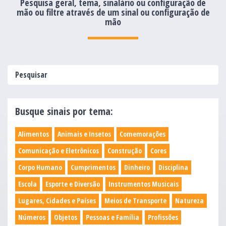
Pesquisa geral, tema, sinalário ou configuração de
mão ou filtre através de um sinal ou configuração de
mão
Busque sinais por tema:
Alimentos
Animais e Insetos
Comemorações
Comunicação e Eletrônicos
Construção
Cores
Corpo Humano
Cumprimentos
Dinheiro
Disciplina
Escola
Esporte e Diversão
Instrumentos Musicais
Lugares, Cidades e Países
Meios de Transporte
Natureza
Números
Objetos
Pessoas e Família
Profissões