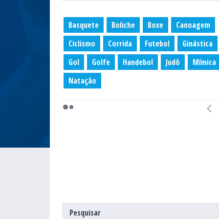
Basquete
Boliche
Boxe
Canoagem
Ciclismo
Corrida
Futebol
Ginástica
Gol
Golfe
Handebol
Judô
Mímica
Natação