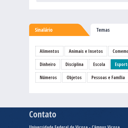
Sinalário
Temas
Alimentos
Animais e Insetos
Comemo
Dinheiro
Disciplina
Escola
Esport
Números
Objetos
Pessoas e Família
Contato
Universidade Federal de Viçosa - Câmpus Viçosa