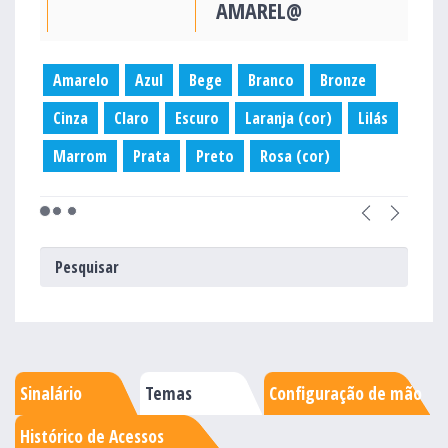
AMAREL@
Amarelo
Azul
Bege
Branco
Bronze
Cinza
Claro
Escuro
Laranja (cor)
Lilás
Marrom
Prata
Preto
Rosa (cor)
Sinalário
Temas
Configuração de mão
Histórico de Acessos