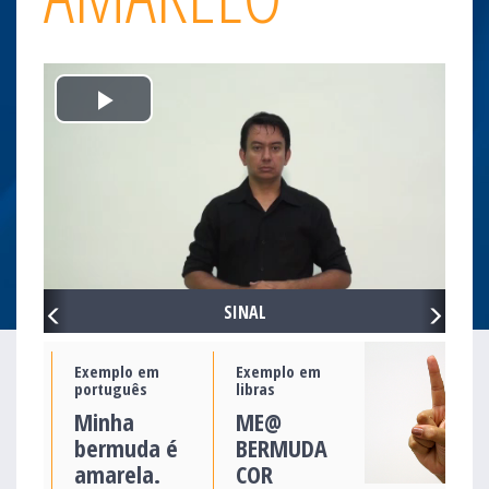
Play
Video
PREVIOUS
NEXT
SINAL
Exemplo em
Exemplo em
português
libras
Minha
ME@
bermuda é
BERMUDA
amarela.
COR