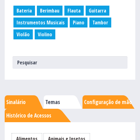
Bateria
Berimbau
Flauta
Guitarra
Instrumentos Musicais
Piano
Tambor
Violão
Violino
Sinalário
Temas
Configuração de mão
Histórico de Acessos
Alimentos
Animais e Insetos