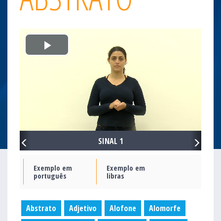
Play
Video
PREVIOUS
NEXT
SINAL 1
Exemplo em
Exemplo em
português
libras
Abstrato
Adjetivo
Alofone
Alomorfe