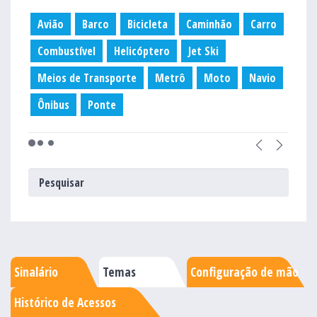
Avião
Barco
Bicicleta
Caminhão
Carro
Combustível
Helicóptero
Jet Ski
Meios de Transporte
Metrô
Moto
Navio
Ônibus
Ponte
Sinalário
Temas
Configuração de mão
Histórico de Acessos