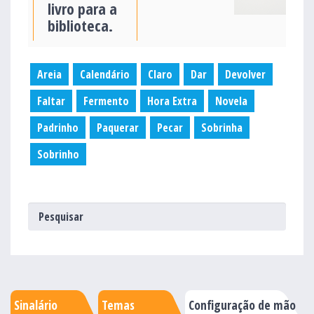
livro para a
biblioteca.
Areia
Calendário
Claro
Dar
Devolver
Faltar
Fermento
Hora Extra
Novela
Padrinho
Paquerar
Pecar
Sobrinha
Sobrinho
Sinalário
Temas
Configuração de mão