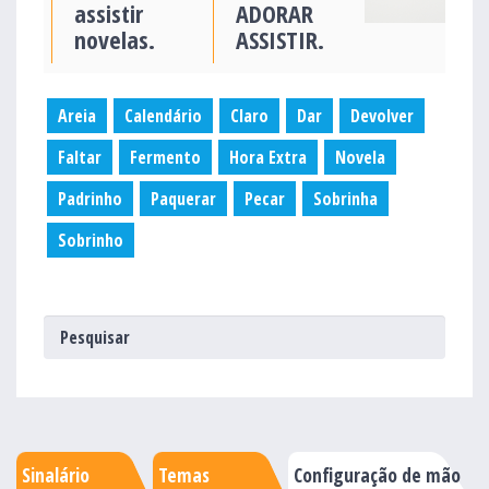
assistir
ADORAR
novelas.
ASSISTIR.
Areia
Calendário
Claro
Dar
Devolver
Faltar
Fermento
Hora Extra
Novela
Padrinho
Paquerar
Pecar
Sobrinha
Sobrinho
Sinalário
Temas
Configuração de mão