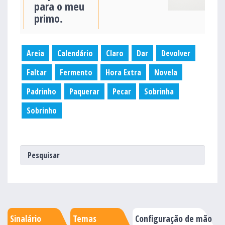
para o meu
primo.
Areia
Calendário
Claro
Dar
Devolver
Faltar
Fermento
Hora Extra
Novela
Padrinho
Paquerar
Pecar
Sobrinha
Sobrinho
Sinalário
Temas
Configuração de mão