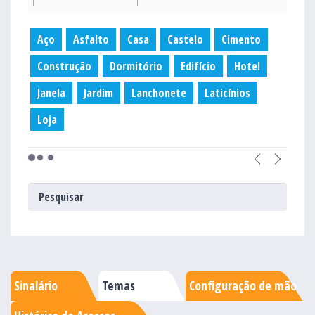
Aço
Asfalto
Casa
Castelo
Cimento
Construção
Dormitório
Edifício
Hotel
Janela
Jardim
Lanchonete
Laticínios
Loja
Sinalário
Temas
Configuração de mão