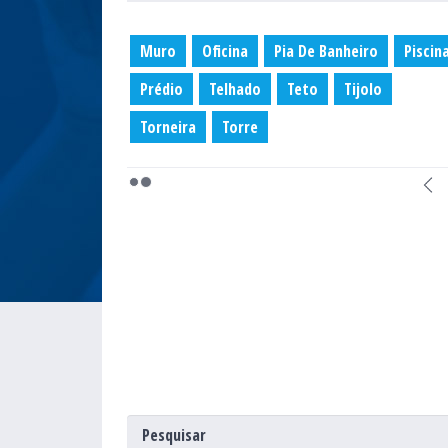
Muro
Oficina
Pia De Banheiro
Piscin
Prédio
Telhado
Teto
Tijolo
Torneira
Torre