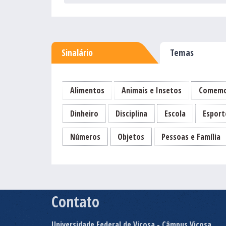
Sinalário
Temas
Alimentos
Animais e Insetos
Comemo
Dinheiro
Disciplina
Escola
Esport
Números
Objetos
Pessoas e Família
Contato
Universidade Federal de Viçosa - Câmpus Viçosa