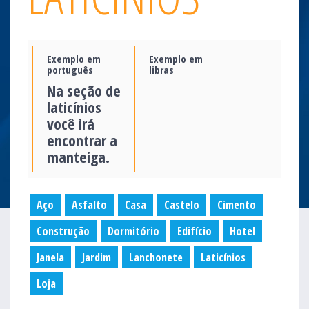
Exemplo em
Exemplo em
português
libras
Na seção de
laticínios
você irá
encontrar a
manteiga.
Aço
Asfalto
Casa
Castelo
Cimento
Construção
Dormitório
Edifício
Hotel
Janela
Jardim
Lanchonete
Laticínios
Loja