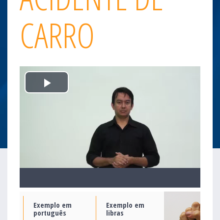
CARRO
Play
Video
Exemplo em
Exemplo em
português
libras