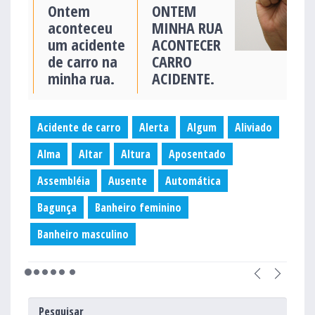
Ontem
ONTEM
aconteceu
MINHA RUA
um acidente
ACONTECER
de carro na
CARRO
minha rua.
ACIDENTE.
Acidente de carro
Alerta
Algum
Aliviado
Alma
Altar
Altura
Aposentado
Assembléia
Ausente
Automática
Bagunça
Banheiro feminino
Banheiro masculino