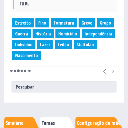
rua.
Estreito
Fino
Formatura
Greve
Grupo
Guerra
História
Homicídio
Independência
Indivíduo
Lazer
Leilão
Multidão
Nascimento
Sinalário
Temas
Configuração de mão