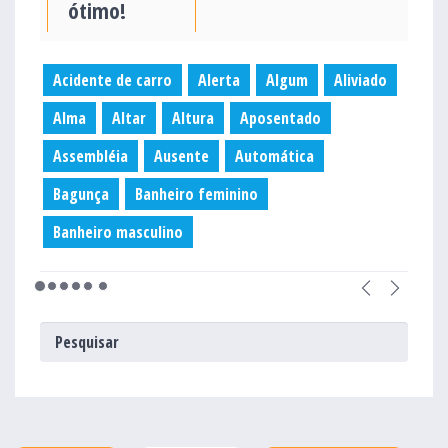
ótimo!
Acidente de carro
Alerta
Algum
Aliviado
Alma
Altar
Altura
Aposentado
Assembléia
Ausente
Automática
Bagunça
Banheiro feminino
Banheiro masculino