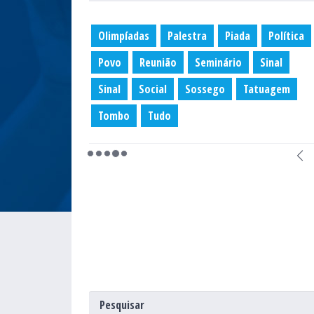
Olimpíadas
Palestra
Piada
Política
Povo
Reunião
Seminário
Sinal
Sinal
Social
Sossego
Tatuagem
Tombo
Tudo