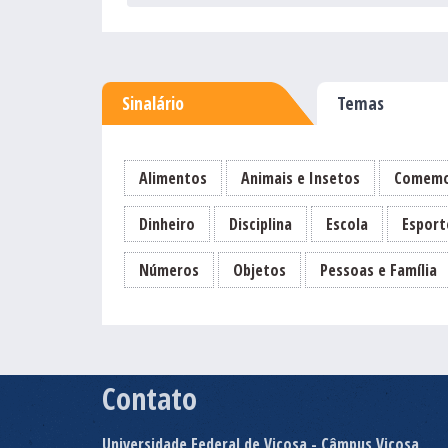
Sinalário
Temas
Alimentos
Animais e Insetos
Comemo
Dinheiro
Disciplina
Escola
Esport
Números
Objetos
Pessoas e Família
Contato
Universidade Federal de Viçosa - Câmpus Viçosa