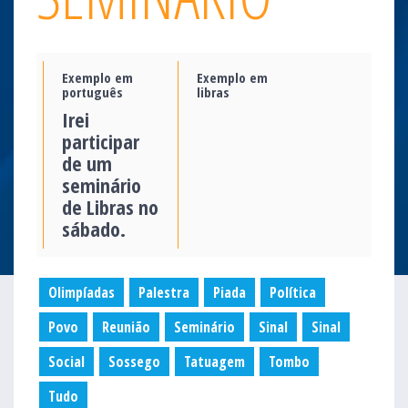
Exemplo em
Exemplo em
português
libras
Irei
participar
de um
seminário
de Libras no
sábado.
Olimpíadas
Palestra
Piada
Política
Povo
Reunião
Seminário
Sinal
Sinal
Social
Sossego
Tatuagem
Tombo
Tudo