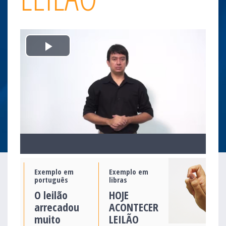
Play
Video
Exemplo em
Exemplo em
português
libras
O leilão
HOJE
arrecadou
ACONTECER
muito
LEILÃO