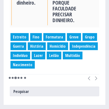
dinheiro.
PORQUE
FACULDADE
PRECISAR
DINHEIRO.
Estreito
Fino
Formatura
Greve
Grupo
Guerra
História
Homicídio
Independência
Indivíduo
Lazer
Leilão
Multidão
Nascimento