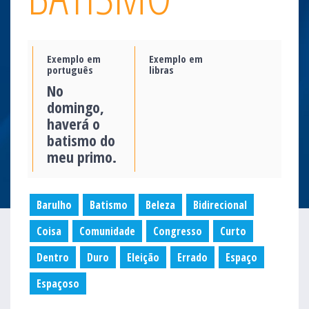
Exemplo em
Exemplo em
português
libras
No
domingo,
haverá o
batismo do
meu primo.
Barulho
Batismo
Beleza
Bidirecional
Coisa
Comunidade
Congresso
Curto
Dentro
Duro
Eleição
Errado
Espaço
Espaçoso