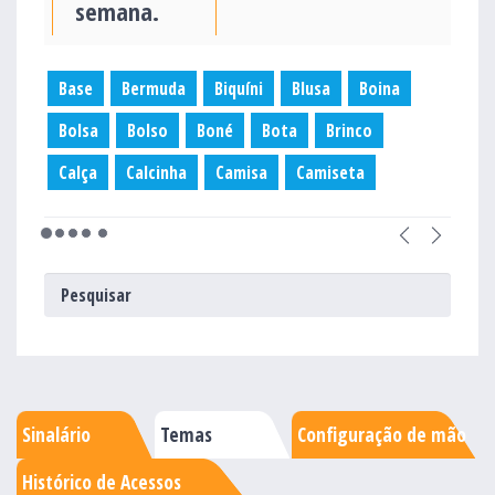
semana.
Base
Bermuda
Biquíni
Blusa
Boina
Bolsa
Bolso
Boné
Bota
Brinco
Calça
Calcinha
Camisa
Camiseta
Sinalário
Temas
Configuração de mão
Histórico de Acessos