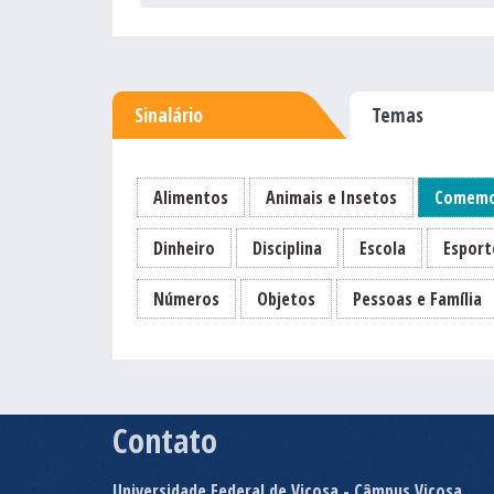
Sinalário
Temas
Alimentos
Animais e Insetos
Comemo
Dinheiro
Disciplina
Escola
Esport
Números
Objetos
Pessoas e Família
Contato
Universidade Federal de Viçosa - Câmpus Viçosa