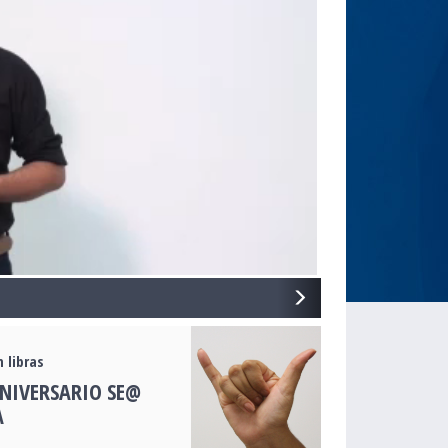
NEXT
 libras
NIVERSARIO SE@
A