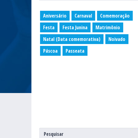
Aniversário
Carnaval
Comemoração
Festa
Festa Junina
Matrimônio
Natal (Data comemorativa)
Noivado
Páscoa
Passeata