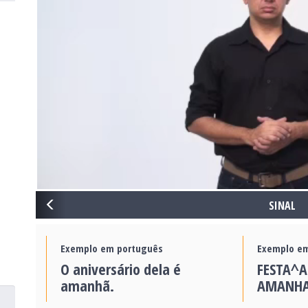
PREVIOUS
SINAL
Exemplo em português
Exemplo em
O aniversário dela é
FESTA^A
amanhã.
AMANH