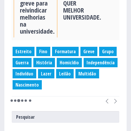
greve para
QUER
reivindicar
MELHOR
melhorias
UNIVERSIDADE.
na
universidade.
Estreito
Fino
Formatura
Greve
Grupo
Guerra
História
Homicídio
Independência
Indivíduo
Lazer
Leilão
Multidão
Nascimento