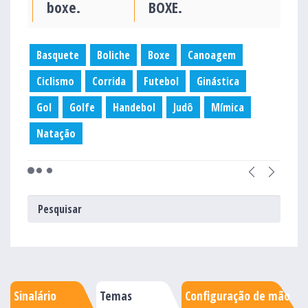
boxe.
BOXE.
Basquete
Boliche
Boxe
Canoagem
Ciclismo
Corrida
Futebol
Ginástica
Gol
Golfe
Handebol
Judô
Mímica
Natação
Sinalário
Temas
Configuração de mão