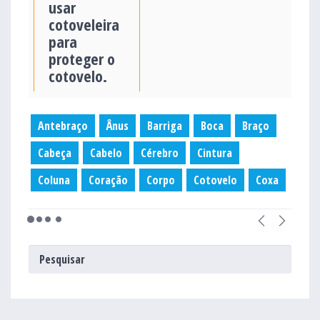
usar
cotoveleira
para
proteger o
cotovelo.
Antebraço
Ânus
Barriga
Boca
Braço
Cabeça
Cabelo
Cérebro
Cintura
Coluna
Coração
Corpo
Cotovelo
Coxa