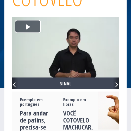
Play
Video
PREVIOUS
NEXT
SINAL
Exemplo em
Exemplo em
português
libras
Para andar
VOCÊ
de patins,
COTOVELO
precisa-se
MACHUCAR.