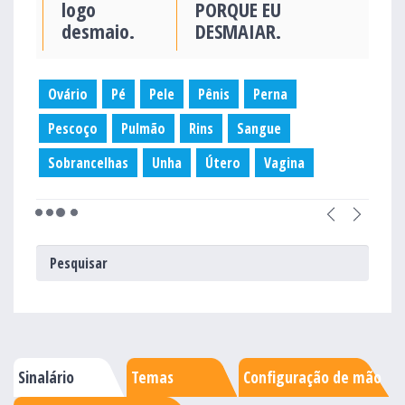
logo
PORQUE EU
desmaio.
DESMAIAR.
Ovário
Pé
Pele
Pênis
Perna
Pescoço
Pulmão
Rins
Sangue
Sobrancelhas
Unha
Útero
Vagina
Sinalário
Temas
Configuração de mão