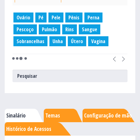
Ovário
Pé
Pele
Pênis
Perna
Pescoço
Pulmão
Rins
Sangue
Sobrancelhas
Unha
Útero
Vagina
Sinalário
Temas
Configuração de mão
Histórico de Acessos