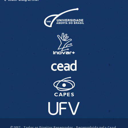
©2017 - Todos os Direitos Reservados - Desenvolvido pela Cead