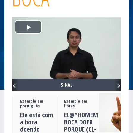
Play
Video
PREVIOUS
NEXT
SINAL
Exemplo em
Exemplo em
português
libras
Ele está com
EL@^HOMEM
a boca
BOCA DOER
doendo
PORQUE (CL-