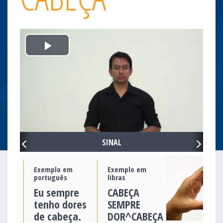
Play
Video
PREVIOUS
NEXT
SINAL
Exemplo em
Exemplo em
português
libras
Eu sempre
CABEÇA
tenho dores
SEMPRE
de cabeça.
DOR^CABEÇA