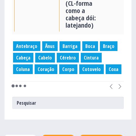
(CL-forma
como a
cabeça dói:
latejando)
Antebraço
Ânus
Barriga
Boca
Braço
Cabeça
Cabelo
Cérebro
Cintura
Coluna
Coração
Corpo
Cotovelo
Coxa