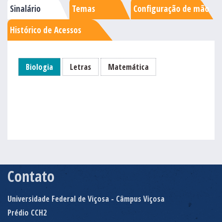
Sinalário
Temas
Configuração de mão
Histórico de Acessos
Biologia
Letras
Matemática
Contato
Universidade Federal de Viçosa - Câmpus Viçosa
Prédio CCH2