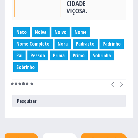
CIDADE
VIÇOSA.
Neto
Noiva
Noivo
Nome
Nome Completo
Nora
Padrasto
Padrinho
Pai
Pessoa
Prima
Primo
Sobrinha
Sobrinho