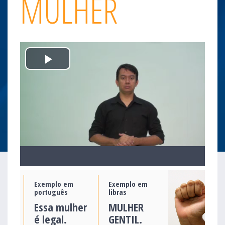
MULHER
Play
Video
Exemplo em
Exemplo em
português
libras
Essa mulher
MULHER
é legal.
GENTIL.