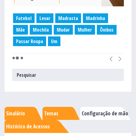
Futebol
Levar
Madrasta
Madrinha
Mãe
Mochila
Mudar
Mulher
Ônibus
Passar Roupa
Um
Sinalário
Temas
Configuração de mão
Histórico de Acessos