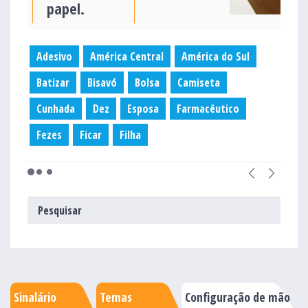
papel.
Adesivo
América Central
América do Sul
Batizar
Bisavó
Bolsa
Camiseta
Cunhada
Dez
Esposa
Farmacêutico
Fezes
Ficar
Filha
Sinalário
Temas
Configuração de mão