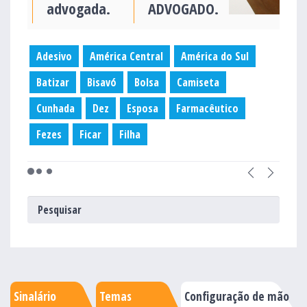
advogada.
ADVOGADO.
Adesivo
América Central
América do Sul
Batizar
Bisavó
Bolsa
Camiseta
Cunhada
Dez
Esposa
Farmacêutico
Fezes
Ficar
Filha
Sinalário
Temas
Configuração de mão