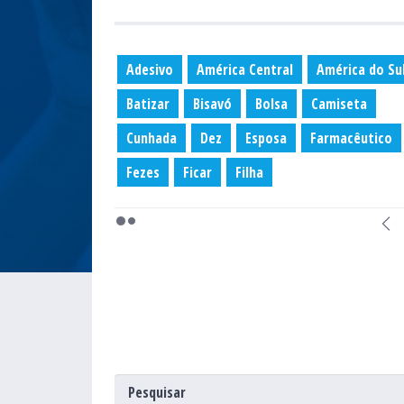
Adesivo
América Central
América do Su
Batizar
Bisavó
Bolsa
Camiseta
Cunhada
Dez
Esposa
Farmacêutico
Fezes
Ficar
Filha