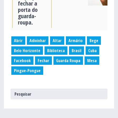
fechar a
porta do
guarda-
roupa.
Abrir
Adivinhar
Altar
Armário
Bege
Belo Horizonte
Biblioteca
Brasil
Cuba
Facebook
Fechar
Guarda Roupa
Mesa
Pingue-Pongue