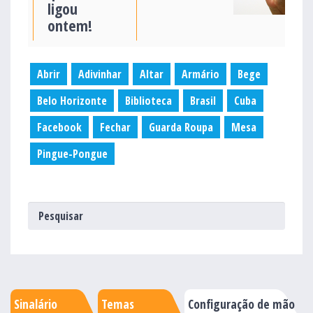
ligou
ontem!
Abrir
Adivinhar
Altar
Armário
Bege
Belo Horizonte
Biblioteca
Brasil
Cuba
Facebook
Fechar
Guarda Roupa
Mesa
Pingue-Pongue
Sinalário
Temas
Configuração de mão