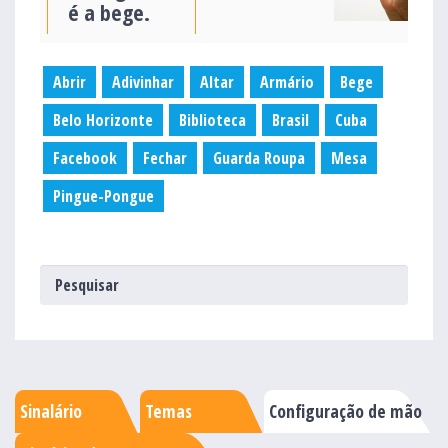
é a bege.
Abrir
Adivinhar
Altar
Armário
Bege
Belo Horizonte
Biblioteca
Brasil
Cuba
Facebook
Fechar
Guarda Roupa
Mesa
Pingue-Pongue
Sinalário
Temas
Configuração de mão