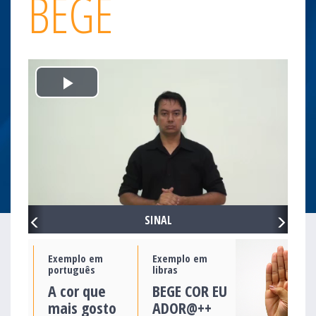
BEGE
Play
Video
PREVIOUS
NEXT
SINAL
Exemplo em
Exemplo em
português
libras
A cor que
BEGE COR EU
mais gosto
ADOR@++