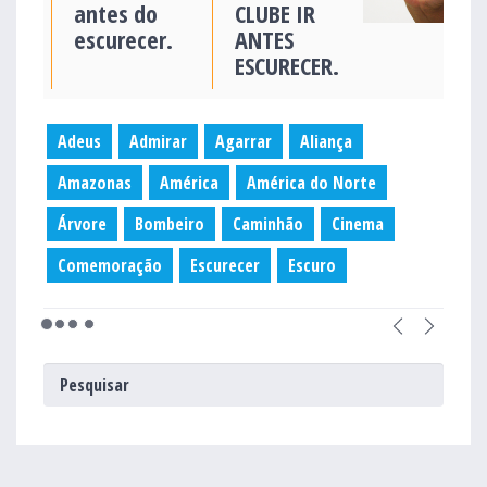
antes do
CLUBE IR
escurecer.
ANTES
ESCURECER.
Adeus
Admirar
Agarrar
Aliança
Amazonas
América
América do Norte
Árvore
Bombeiro
Caminhão
Cinema
Comemoração
Escurecer
Escuro