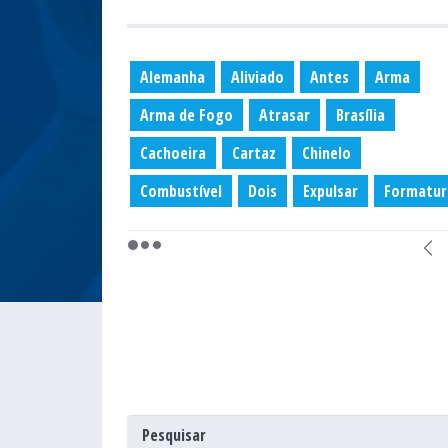
Alemanha
Aliviado
Antes
Arma
Arma de Fogo
Atrasar
Brasília
Cachoeira
Cartaz
Chinelo
Combustível
Dois
Expulsar
Formatur