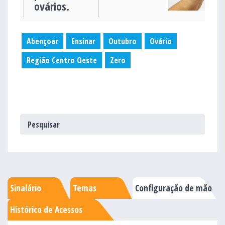
ovários.
Abençoar
Ensinar
Outubro
Ovário
Região Centro Oeste
Zero
Sinalário
Temas
Configuração de mão
Histórico de Acessos