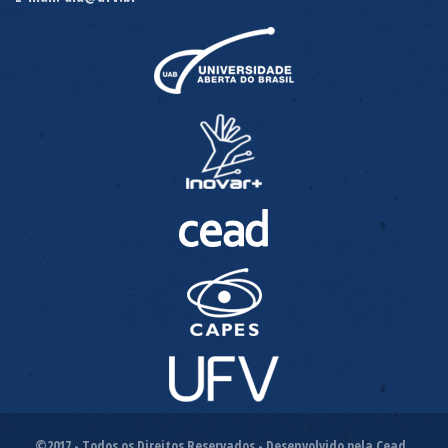
©2017 - Todos os Direitos Reservados - Desenvolvido pela Cead