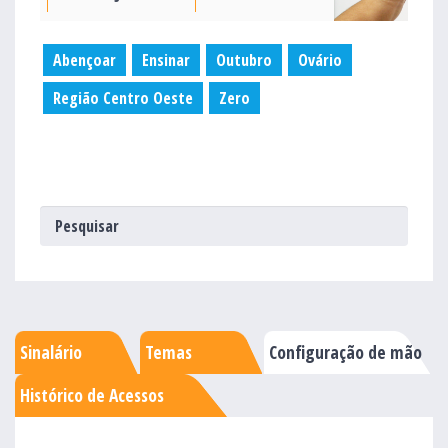
Abençoar
Ensinar
Outubro
Ovário
Região Centro Oeste
Zero
Sinalário
Temas
Configuração de mão
Histórico de Acessos