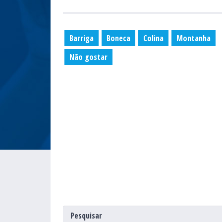
Barriga
Boneca
Colina
Montanha
Não gostar