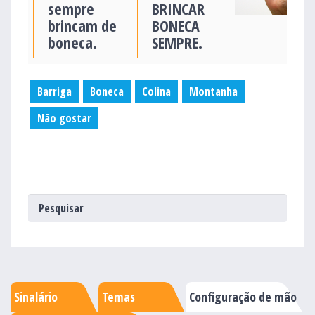
sempre
BRINCAR
brincam de
BONECA
boneca.
SEMPRE.
Barriga
Boneca
Colina
Montanha
Não gostar
Sinalário
Temas
Configuração de mão