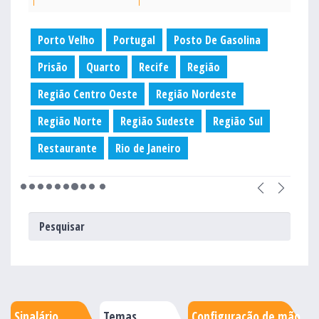
Porto Velho
Portugal
Posto De Gasolina
Prisão
Quarto
Recife
Região
Região Centro Oeste
Região Nordeste
Região Norte
Região Sudeste
Região Sul
Restaurante
Rio de Janeiro
Sinalário
Temas
Configuração de mão