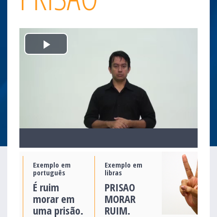
Play
Video
Exemplo em
Exemplo em
português
libras
É ruim
PRISAO
morar em
MORAR
uma prisão.
RUIM.